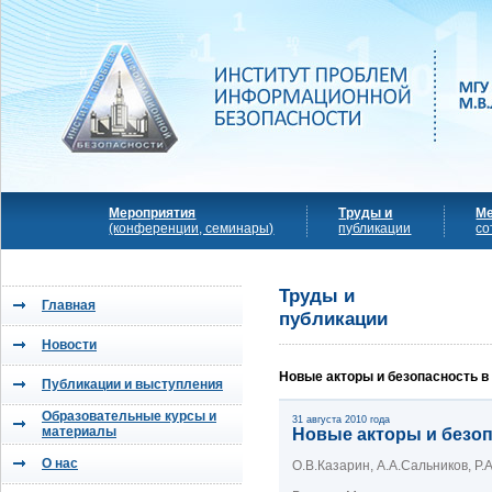
Мероприятия
Труды и
М
(конференции, семинары)
публикации
со
Труды и
Главная
публикации
Новости
Новые акторы и безопасность в
Публикации и выступления
Образовательные курсы и
31 августа 2010 года
материалы
Новые акторы и безоп
О нас
О.В.Казарин, А.А.Сальников, Р