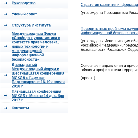
Руководство
Стратегия развития информаци
(утверждена Президентом Росси
Ученый совет
Структура Института
Приоритетные проблемы научны
информационной безопасности
Международный Форум
«Свобода журналистики в
(утверждены Исполняющим обя
контексте прав человека,
Российской Федерации, председ
новых технологий и
Безопасности Российской Федера
международной
информационной
безопасности»
Двенадцатый
Основные направления и приор
Международный Форум и
области профилактики террори
Шестнадцатая конференция
МИКИБ в Гармиш-
(проект)
Партенкирхене 16-19 апреля
2018 г.
Пятнадцатая конференция
МИКИБ в Москве 14 декабря
2017 г.
Контакты