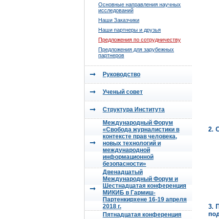
Основные направления научных
исследований
Наши Заказчики
Наши партнеры и друзья
Предложения по сотрудничеству
Предложения для зарубежных
партнеров
Руководство
Ученый совет
Структура Института
Международный Форум
2. 
«Свобода журналистики в
контексте прав человека,
новых технологий и
международной
информационной
безопасности»
Двенадцатый
Международный Форум и
Шестнадцатая конференция
МИКИБ в Гармиш-
Партенкирхене 16-19 апреля
2018 г.
3. 
по
Пятнадцатая конференция