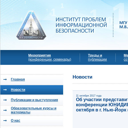
Мероприятия
Труды и
М
(конференции, семинары)
публикации
со
Новости
Главная
Новости
11 октября 2017 года
Об участии представи
Публикации и выступления
конференции ЮНИДИР 
Образовательные курсы и
октября в г. Нью-Йорк
материалы
О нас