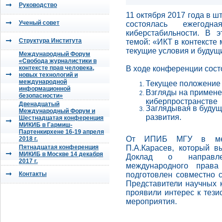
Руководство
11 октября 2017 года в ш
Ученый совет
состоялась ежего
киберстабильности. В 
Структура Института
темой
: «ИКТ в контексте
текущие условия и будущ
Международный Форум
«Свобода журналистики в
контексте прав человека,
В ходе конференции состо
новых технологий и
международной
Текущее положение
информационной
Взгляды на примене
безопасности»
киберпространстве
Двенадцатый
Заглядывая в будущ
Международный Форум и
развития.
Шестнадцатая конференция
МИКИБ в Гармиш-
Партенкирхене 16-19 апреля
От ИПИБ МГУ в меро
2018 г.
Пятнадцатая конференция
П.А.Карасев, который 
МИКИБ в Москве 14 декабря
Доклад о направлен
2017 г.
международного права
Контакты
подготовлен совместно 
Представители научных 
проявили интерес к
тезис
мероприятия
.