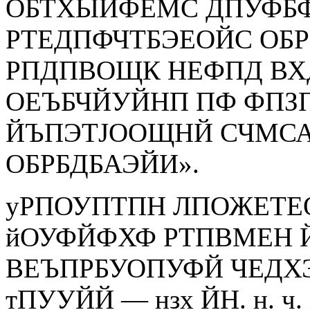
ОБТХЫЙФЕМС ДПУФБ
РТЕДПФЧТБЭЕОЙС ОБР
РПДПВОЩК НЕФПД ВХ
ОЕЪБЧЙУЙНП ПФ ФПЗ
ЙЪПЭТЈООЩНЙ СЧМС
ОБРБДБАЭЙИ».
уРПОУПТПН ЛПОЖЕТЕ
йОУФЙФХФ РТПВМЕН
ВЕЪПРБУОПУФЙ ЧЕДХ
тПУУЙЙ — нзх ЙН. н. 