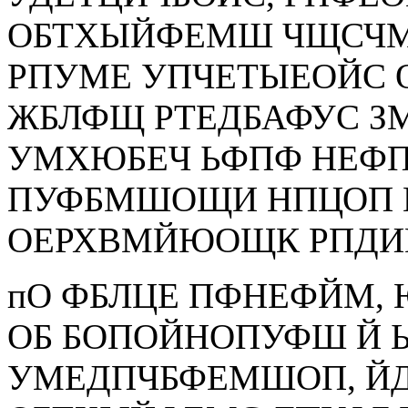
ОБТХЫЙФЕМШ ЧЩСЧМС
РПУМЕ УПЧЕТЫЕОЙС 
ЖБЛФЩ РТЕДБАФУС ЗМ
УМХЮБЕЧ ЬФПФ НЕФПД
ПУФБМШОЩИ НПЦОП
ОЕРХВМЙЮОЩК РПДИ
пО ФБЛЦЕ ПФНЕФЙМ,
ОБ БОПОЙНОПУФШ Й 
УМЕДПЧБФЕМШОП, Й