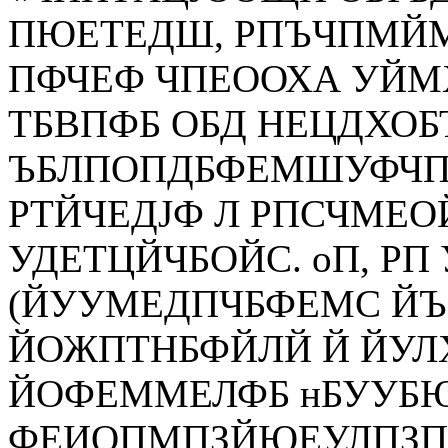
ПЮЕТЕДШ, РПЪЧПМЙ
ПФЧЕФ ЧПЕООХА УЙМХ
ТБВПФБ ОБД НЕЦДХО
ЪБЛПОПДБФЕМШУФЧПН
РТЙЧЕДЈФ Л РПСЧМЕ
УДЕТЦЙЧБОЙС. оП, Р
(ЙУУМЕДПЧБФЕМС ЙЪ
ЙОЖПТНБФЙЛЙ Й ЙУЛ
ЙОФЕММЕЛФБ нБУУБ
ФЕИОПМПЗЙЮЕУЛПЗП 