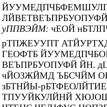
ЙУУМЕДПЧБФЕМШУЛП
ЛЙВЕТВЕЪПРБУОПУФЙ
уППВЭЙМ:
чЕОЙ нБТЛП
рТПЖЕУУПТ АТЙУРТХ
ГЕОФТБ ЙУУМЕДПЧБО
ВЕЪПРБУОПУФЙ ЙН. д
чЙОЗЖЙМД ЪБСЧЙМ О
зБТНЙЫ-рБТФЕОЛЙТИЕ
ТПУУЙКУЛЙНЙ ХЮЈОЩ