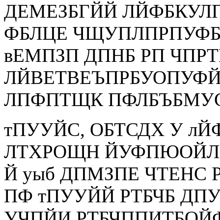
ДЕМЕЗБГЙЙ ЛЙФБКУЛП
ФБЛЦЕ ЧЩУПЛПРПУФ
вЕМПЗП ДПНБ РП ЧПР
ЛЙВЕТВЕЪПРБУОПУФЙ 
ЛПФПТЩК ПФЛБЪБМУС
тПУУЙС, ОБТСДХ У лЙ
ЛТХРОЩН ЙУФПЮОЙЛ
Й уыб ДПМЗПЕ ЧТЕН
ПФ тПУУЙЙ РТБЧБ ДПУ
УЧПЙИ РТБЧППИТБОЙ