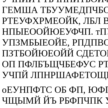
ГЕМША ТБУУМЕДПЧБО
РТЕУФХРМЕОЙК, ЛБЛ 
НПЫЕООЙЮЕУФЧП. т
УПЗМБЫЕОЙЕ, РПДПВ
ПЗТБОЙЮЕОЙЙ СДЕТО
ОП ПФЛБЪЩЧБЕФУС Р
УЧПЙ ЛПНРШАФЕТОЩЕ
оЕУНПФТС ОБ ФП, ЮФ
ЧЩЫМЙ ЙЪ РБФПЧПК 