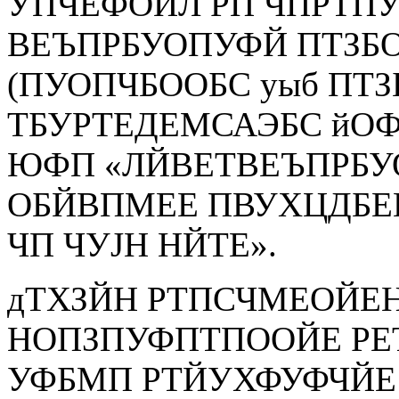
УПЧЕФОЙЛ РП ЧПРТП
ВЕЪПРБУОПУФЙ ПТЗБ
(ПУОПЧБООБС уыб ПТ
ТБУРТЕДЕМСАЭБС йОФ
ЮФП «ЛЙВЕТВЕЪПРБУ
ОБЙВПМЕЕ ПВУХЦДБЕ
ЧП ЧУЈН НЙТЕ».
дТХЗЙН РТПСЧМЕОЙЕН
НОПЗПУФПТПООЙЕ РЕ
УФБМП РТЙУХФУФЧЙЕ