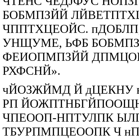
ЧТЕНС ЧЕДЈФУС НОПЗ
БОБМПЗЙЙ ЛЙВЕТПТХ
ЧППТХЦЕОЙС. пДОБЛП
УНЩУМЕ, ЬФБ БОБМП
ФЕИОПМПЗЙЙ ДПМЦО
РХФСНЙ».
чЙОЗЖЙМД Й дЦЕКНУ 
РП ЙОЖПТНБГЙПООЩ
ЧПЕООП-НПТУЛПК ЫЛП
ТБУРПМПЦЕООПК Ч нП