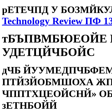
рЕТЕЧПД У БОЗМЙК
Technology Review ПФ 1
тБЪПВМБЮЕОЙЕ 
УДЕТЦЙЧБОЙС
дЧБ ЙУУМЕДПЧБФЕМ
ПТЙЗЙОБМШОХА ЖП
ЧППТХЦЕОЙСНЙ» ОБ
зЕТНБОЙЙ