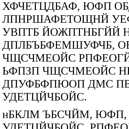
ХФЧЕТЦДБАФ, ЮФП ОБ
ЛПНРШАФЕТОЩНЙ УЕ
УВПТБ ЙОЖПТНБГЙЙ 
ДПЛБЪБФЕМШУФЧБ, 
ЧЩСЧМЕОЙС РПФЕОГЙ
ЬФПЗП ЧЩСЧМЕОЙС 
ДПУФБФПЮОП ДМС П
УДЕТЦЙЧБОЙС.
нБКЛМ ЪБСЧЙМ, ЮФП
УДЕТЦЙЧБОЙС, РПФ