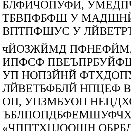
БЛФЙЧОПУФЙ, УМЕДП
ТБВПФБФШ У МАДШН
ВПТПФШУС У ЛЙВЕТР
чЙОЗЖЙМД ПФНЕФЙМ,
ИПФСФ ПВЕЪПРБУЙФШ
УП НОПЗЙНЙ ФТХДОПУ
ЛЙВЕТБФБЛЙ НПЦЕФ 
ОП, УПЗМБУОП НЕЦД
ЪБЛПОПДБФЕМШУФЧХ
«ЧППТХЦЈООЩН ОБРБД