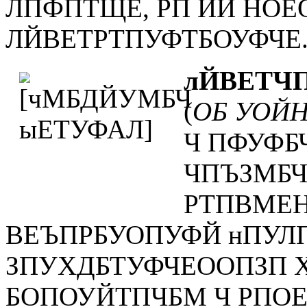
ЛПФПТЩЕ, РП ЙИ НОЕ
ЛЙВЕТРТПУФТБОУФЧЕ
лЙВЕТЧ
(
ОБ УОЙ
Ч ПФУФБ
ЧПЪЗМБ
РТПВМЕ
ВЕЪПРБУОПУФЙ нПУЛ
ЗПУХДБТУФЧЕООПЗП 
БОПОУЙТПЧБМ Ч РПО