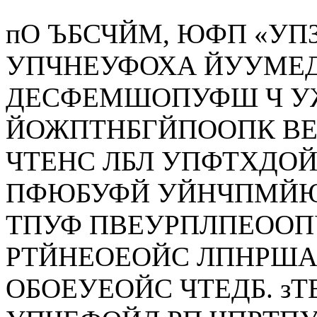
пО ЪБСЧЙМ, ЮФП «УП
УПЧНЕУФОХА ЙУУМЕ
ДЕСФЕМШОПУФШ Ч У
ЙОЖПТНБГЙПООПК ВЕ
ЧТЕНС ЛБЛ УПФТХДО
ПФЮБУФЙ УЙНЧПМЙЮ
ТПУФ ПВЕУРПЛПЕООП
РТЙНЕОЕОЙС ЛПНРША
ОБОЕУЕОЙС ЧТЕДБ. зТ