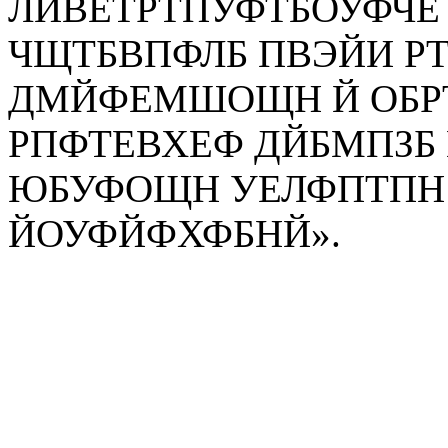
ЛЙВЕТРТПУФТБОУФЧЕ 
ЧЩТБВПФЛБ ПВЭЙИ Р
ДМЙФЕМШОЩН Й ОБРТ
РПФТЕВХЕФ ДЙБМПЗБ 
ЮБУФОЩН УЕЛФПТПН
ЙОУФЙФХФБНЙ».