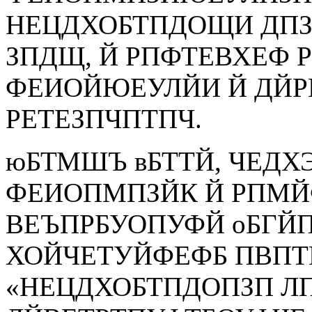
НЕЦДХОБТПДОЩИ ДП
ЗПДЩ, Й РПФТЕВХЕФ 
ФЕИОЙЮЕУЛЙИ Й ДЙ
РЕТЕЗПЧПТПЧ.
юБТМШЪ вБТТЙ, ЧЕДХ
ФЕИОПМПЗЙК Й РПМ
ВЕЪПРБУОПУФЙ оБГ
ХОЙЧЕТУЙФЕФБ ПВПТ
«НЕЦДХОБТПДОПЗП ЛП