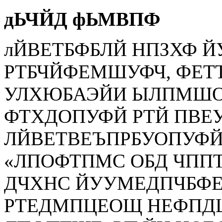
дЬЧЙД фЬМВПФ
лЙВЕТБФБЛЙ НПЗХФ 
РТБЧЙФЕМШУФЧ, ФЕТТ
УЛХЮБАЭЙИ ЫЛПМШОЙ
ФТХДОПУФЙ РТЙ ПВЕ
ЛЙВЕТВЕЪПРБУОПУФЙ
«ЛПОФТПМС ОБД ЧППТ
ДЧХНС ЙУУМЕДПЧБФ
РТЕДМПЦЕОЩ НЕФПДЩ