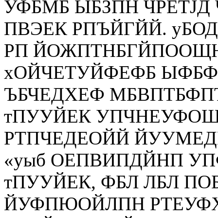
УФБМБ ЫБЗПН ЧРЕТЈД
ПВЭЕК РПЪЙГЙЙ. уБО
РП ЙОЖПТНБГЙПООЩ
хОЙЧЕТУЙФЕФБ ЫФБФ
ЪБЧЕДХЕФ МБВПТБФПТ
тПУУЙЕК УПЧНЕУФОЩ
РТПЧЕДЕОЙЙ ЙУУМЕД
«уыб ОЕПВИПДЙНП У
тПУУЙЕК, ФБЛ ЛБЛ П
ЙУФПЮОЙЛПН РТЕУФХ